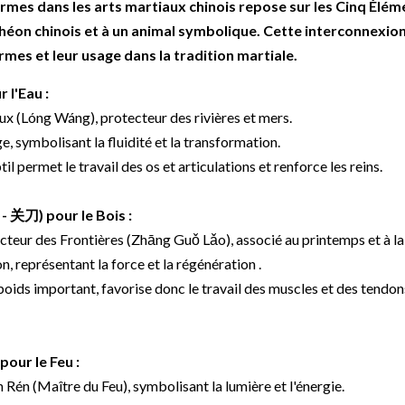
armes dans les arts martiaux chinois repose sur les Cinq Éléme
théon chinois et à un animal symbolique. Cette interconnexion 
es et leur usage dans la tradition martiale.
 l'Eau :
aux (Lóng Wáng), protecteur des rivières et mers.
e, symbolisant la fluidité et la transformation.
l permet le travail des os et articulations et renforce les reins.
- 关刀) pour le Bois :
ecteur des Frontières (Zhāng Guǒ Lǎo), associé au printemps et à la
, représentant la force et la régénération .
oids important, favorise donc le travail des muscles et des tendons
pour le Feu :
 Rén (Maître du Feu), symbolisant la lumière et l'énergie.