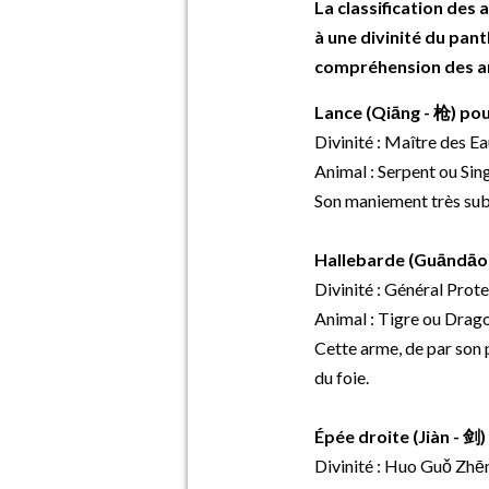
La classification des 
à une divinité du pan
compréhension des arm
Lance (Qiāng - 枪) pour
Divinité : Maître des E
Animal : Serpent ou Sing
Son maniement très subti
Hallebarde (Guāndāo 
Divinité : Général Prot
Animal : Tigre ou Dragon
Cette arme, de par son p
du foie.
Épée droite (Jiàn - 剑) 
Divinité : Huo Guǒ Zhēn