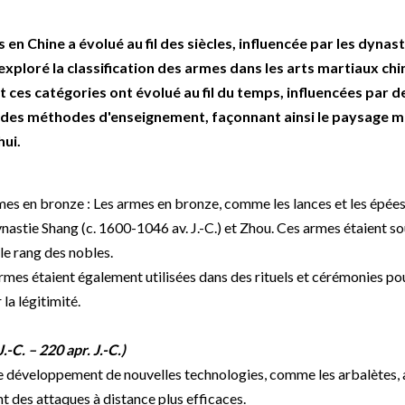
 en Chine a évolué au fil des siècles, influencée par les dynast
exploré la classification des armes dans les arts martiaux chino
s catégories ont évolué au fil du temps, influencées par d
t des méthodes d'enseignement, façonnant ainsi le paysage m
hui.
s en bronze : Les armes en bronze, comme les lances et les épées
nastie Shang (c. 1600-1046 av. J.-C.) et Zhou. Ces armes étaient s
e rang des nobles.
 armes étaient également utilisées dans des rituels et cérémonies po
 la légitimité.
-C. – 220 apr. J.-C.)
 Le développement de nouvelles technologies, comme les arbalètes,
t des attaques à distance plus efficaces.