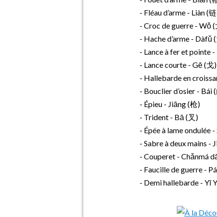
- Fléau d’arme - Liàn (链
- Croc de guerre - Wǒ 
- Hache d’arme - Dàfǔ
- Lance à fer et pointe 
- Lance courte - Gē (戈)
- Hallebarde en croissan
- Bouclier d’osier - Bái 
- Épieu - Jiāng (枪)
- Trident - Bā (叉)
- Épée à lame ondulée -
- Sabre à deux mains -
- Couperet - Chǎnmá 
- Faucille de guerre - P
- Demi hallebarde - Y