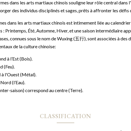
mes dans les arts martiaux chinois souligne leur rôle central dans l
orger des individus disciplinés et sages, prêts à affronter les défis d
mes dans les arts martiaux chinois est intimement liée au calendrier 
 : Printemps, Été, Automne, Hiver, et une saison intermédiaire appe
hases, connues sous le nom de Wuxing (五行), sont associées à des di
taux de la culture chinoise:
d à l’Est (Bois).
d (Feu).
à l'Ouest (Métal).
Nord (l’Eau).
Inter-saison) correspond au centre (Terre).
CLASSIFICATION