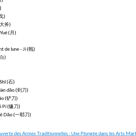
)
(戈)
 (大斧)
- Yuè (月)
t de lune - Jì (戟)
(白)
 Shī (石)
 Jiàn dāo (剑刀)
dāo (铲刀)
ái Pí (镰刀)
ī Yé Dāo (一耶刀)