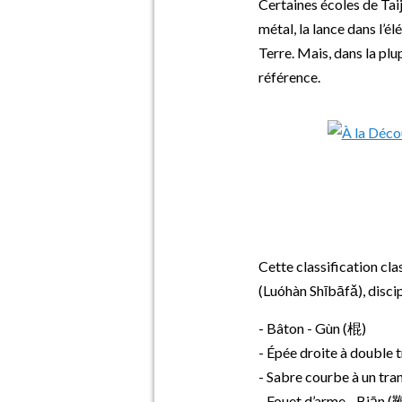
Certaines écoles de Taij
métal, la lance dans l’é
Terre. Mais, dans la pl
référence.
Cette classification cl
(Luóhàn Shībāfǎ), disci
- Bâton - Gùn (棍)
- Épée droite à double 
- Sabre courbe à un tr
- Fouet d’arme - Biān (