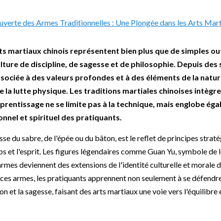
ts martiaux chinois représentent bien plus que de simples out
ulture de discipline, de sagesse et de philosophie. Depuis des
ociée à des valeurs profondes et à des éléments de la nature
 la lutte physique. Les traditions martiales chinoises intègr
pprentissage ne se limite pas à la technique, mais englobe éga
nel et spirituel des pratiquants.
sse du sabre, de l'épée ou du bâton, est le reflet de principes straté
ps et l'esprit. Les figures légendaires comme Guan Yu, symbole de 
rmes deviennent des extensions de l'identité culturelle et morale d
e ces armes, les pratiquants apprennent non seulement à se défendre,
on et la sagesse, faisant des arts martiaux une voie vers l'équilibr