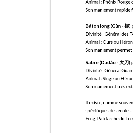
Animal : Phénix Rouge o
Son maniement rapide fav
Bâton long (Gùn - 棍) p
Divinité : Général des T
Animal : Ours ou Héron, 
Son maniement permet la 
Sabre (Dàdāo - 大刀) p
Divinité : Général Guan 
Animal : Singe ou Héron,
Son maniement très exte
Il existe, comme souvent
spécifiques des écoles. 
Feng, Patriarche du Tem