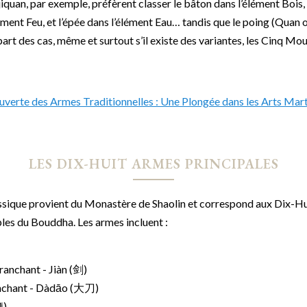
iquan, par exemple, préfèrent classer le bâton dans l’élément Bois,
lément Feu, et l’épée dans l’élément Eau… tandis que le poing (Quan
upart des cas, même et surtout s’il existe des variantes, les Cinq M
LES DIX-HUIT ARMES PRINCIPALES
assique provient du Monastère de Shaolin et correspond aux Dix-H
ples du Bouddha. Les armes incluent :
tranchant - Jiàn (剑)
anchant - Dàdāo (大刀)
鞭)