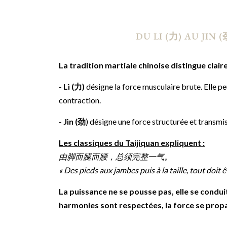
DU LI (力) AU JIN
La tradition martiale chinoise distingue clai
- Lì (力)
désigne la force musculaire brute. Elle pe
contraction.
- Jìn (劲
) désigne une force structurée et transmis
Les classiques du Taijiquan expliquent :
由脚而腿而腰，总须完整一气。
« Des pieds aux jambes puis à la taille, tout doit êt
La puissance ne se pousse pas, elle se condui
harmonies sont respectées, la force se prop