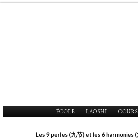
ÉCOLE
LÃOSHÏ
COURS
Les 9 perles (九节) et les 6 harmonies (