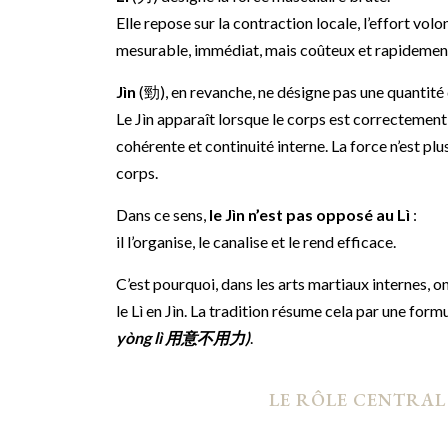
Elle repose sur la contraction locale, l’effort vol
mesurable, immédiat, mais coûteux et rapidement ép
Jìn
(勁), en revanche, ne désigne pas une quantité 
Le Jìn apparaît lorsque le corps est correctement o
cohérente et continuité interne. La force n’est pl
corps.
Dans ce sens,
le Jìn n’est pas opposé au Lì
:
il l’organise, le canalise et le rend efficace.
C’est pourquoi, dans les arts martiaux internes, 
le Lì en Jìn. La tradition résume cela par une form
yòng lì 用意不用力)
.
LE RÔLE CENTRAL