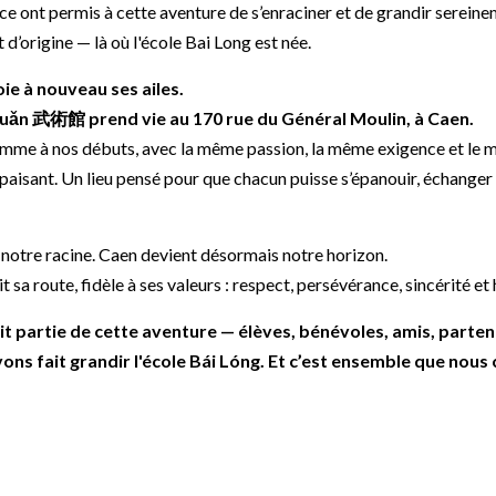
nce ont permis à cette aventure de s’enraciner et de grandir sereinem
 d’origine — là où l'école Bai Long est née.
oie à nouveau ses ailes.
ǎn 武術館 prend vie au 170 rue du Général Moulin, à Caen.
me à nos débuts, avec la même passion, la même exigence et le m
t apaisant. Un lieu pensé pour que chacun puisse s’épanouir, échanger
notre racine. Caen devient désormais notre horizon.
t sa route, fidèle à ses valeurs : respect, persévérance, sincérité et
it partie de cette aventure — élèves, bénévoles, amis, parten
ns fait grandir l'école Bái Lóng. Et c’est ensemble que nous 