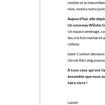
soutien et la bienveilla
rêve, restera notre point
Aujourd’hui, elle dépl
Un nouveau Wǔshù Gu
Un espace aménagé, com
lieu à la fois martial e
rythme.
Saint-Contest demeure 
L'école Bái Lóng poursui
À tous ceux qui ont fa
ensemble que nous avo
faire vivre !
Laoshi