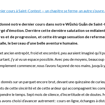
s donné notre dernier cours dans notre Wǔshù Guǎn de Sain
hargé d’émotion. Derrière cette dernière salutation se mêlaien
res et de progression, et cette étrange sensation de refermer 
salle, le berceau d’une belle aventure humaine.
et ancien entrepôt, froid et encombré, peu auraient imaginé qu’il pu
urtant, j’y ai vu un espace possible. Avec peu de moyens, beaucoup 
 simplement commencer, nous l’avons façonné de nos mains, jusqu’à y 
 donnés sur un parquet encore brut, devant une quinzaine de curieu
ts de cette sincérité et de cette ardeur qui accompagnent les co
endre le temps. Sept mois de silence, d’incertitude et de doutes. 
avons choisi d’avancer autrement : cours en ligne, échanges à dis