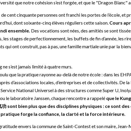
dversité que notre cohésion s’est forgée, et que le "Dragon Blanc" a
 de cent cinquante personnes ont franchi les portes de l’école, et p
rd’hui, dont soixante-cinq élèves réguliers cette saison.
Cours apr
andi ensemble.
Des vocations sont nées, des amitiés se sont tissées
es, les stages de perfectionnement, les buffets de fin d’année, les ri
ts qui ont construit, pas à pas, une famille martiale unie par la bienv
g ne s’est jamais limité à quatre murs.
voulu que la pratique rayonne au-delà de notre école : dans les EHPA
auprès d’associations locales, d’entreprises et de collectivités. De 
 Service National Universel à des structures comme Super U, Inolya 
u le laboratoire Janssen, chaque rencontre a rappelé
que le Kung
 sont bien plus que des disciplines physiques : ce sont des
pratique forge la confiance, la clarté et la force intérieure.
ratitude envers la commune de Saint-Contest et son maire, Jean-M