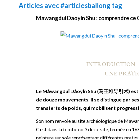
Articles avec
#articlesbailong
tag
Mawangdui Daoyin Shu : comprendre ce Qi
INTRODUCTION 
UNE PRAT
Le Mǎwángduī Dǎoyǐn Shù (马王堆导引术) est au
de douze mouvements. Il se distingue par ses
transferts de poids, qui mobilisent progress
Son nom renvoie au site archéologique de Mawang
C’est dans la tombe no 3 de ce site, fermée en 16
peinture sur soie représentant différentes pratiq