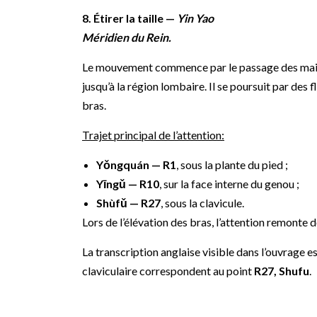
8. Étirer la taille —
Yin Yao
Méridien du Rein.
Le mouvement commence par le passage des mains
jusqu’à la région lombaire. Il se poursuit par des 
bras.
Trajet principal de l’attention:
Yǒngquán — R1
, sous la plante du pied ;
Yīngǔ — R10
, sur la face interne du genou ;
Shùfǔ
— R27
, sous la clavicule.
Lors de l’élévation des bras, l’attention remonte 
La transcription anglaise visible dans l’ouvrage e
claviculaire correspondent au point
R27, Shufu
.