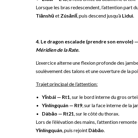
Lorsque les bras redescendent, l’attention part d
Tiānshū
et
Zúsānlǐ
, puis descend jusqu’à
Lìduì
.
4. Le dragon escalade (prendre son envole) 
Méridien de la Rate.
L’exercice alterne une flexion profonde des jambe
soulèvement des talons et une ouverture de la poi
Trajet principal de l’attention:
Yǐnbái — Rt1
, sur le bord interne du gros orteil
Yīnlíngquán — Rt9
, sur la face interne de la j
Dàbāo — Rt21
, sur le côté du thorax.
Lors de l’élévation des mains, l’attention remonte
Yīnlíngquán
, puis rejoint
Dàbāo
.