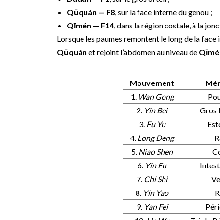
Qūquán — F8
, sur la face interne du genou ;
Qīmén — F14
, dans la région costale, à la jo
Lorsque les paumes remontent le long de la face i
Qūquán
et rejoint l’abdomen au niveau de
Qīmé
Mouvement
Mér
1.
Wan Gong
Po
2.
Yin Bei
Gros 
3.
Fu Yu
Est
4.
Long Deng
R
5.
Niao Shen
C
6.
Yin Fu
Intest
7.
Chi Shi
Ve
8.
Yin Yao
R
9.
Yan Fei
Péri