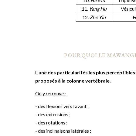
10.
He Wu
Triple R
11.
Yang Hu
Vésicul
12.
Zhe Yin
F
POURQUOI LE MAWANGDU
L’une des particularités les plus perceptibl
proposés à la colonne vertébrale.
On y retrouve :
- des flexions vers l’avant ;
- des extensions ;
- des rotations ;
- des inclinaisons latérales ;