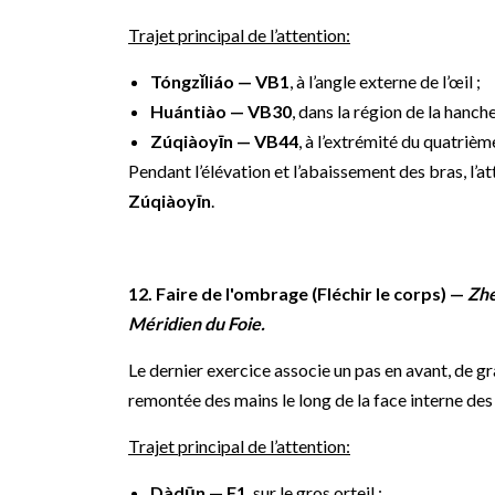
Trajet principal de l’attention:
Tóngzǐliáo — VB1
, à l’angle externe de l’œil ;
Huántiào — VB30
, dans la région de la hanche
Zúqiàoyīn — VB44
, à l’extrémité du quatrième
Pendant l’élévation et l’abaissement des bras, l’
Zúqiàoyīn
.
12. Faire de l'ombrage (Fléchir le corps) —
Zhe
Méridien du Foie.
Le dernier exercice associe un pas en avant, de g
remontée des mains le long de la face interne des
Trajet principal de l’attention:
Dàdūn — F1
, sur le gros orteil ;