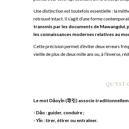
Une distinction est toutefois essentielle : la mé
retrouvé intact. Il s’agit d’une forme contempora
transmis par les documents de Mawangdui
,
p
les connaissances modernes relatives au m
Cette précision permet d’éviter deux erreurs fré
vieille de plus de deux mille ans ou, à l’inverse, r
QU’EST-
Le mot Dǎoyǐn (导引) associe traditionnelleme
- Dǎo : guider, conduire ;
- Yǐn : tirer, étirer ou entraîner.