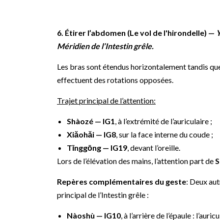
6. Étirer l’abdomen (Le vol de l'hirondelle) —
Y
Méridien de l’Intestin grêle.
Les bras sont étendus horizontalement tandis que 
effectuent des rotations opposées.
Trajet principal de l’attention:
Shàozé — IG1
, à l’extrémité de l’auriculaire ;
Xiǎohǎi — IG8
, sur la face interne du coude ;
Tīnggōng — IG19
, devant l’oreille.
Lors de l’élévation des mains, l’attention part de
S
Repères complémentaires du geste
: Deux aut
principal de l’Intestin grêle :
Nàoshù — IG10
, à l’arrière de l’épaule : l’aur