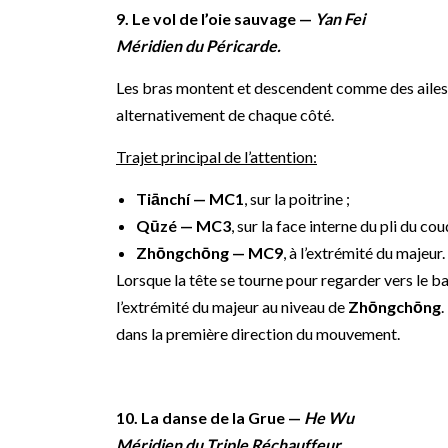
9. Le vol de l’oie sauvage —
Yan Fei
Méridien du Péricarde.
Les bras montent et descendent comme des ailes ta
alternativement de chaque côté.
Trajet principal de l’attention:
Tiānchí — MC1
, sur la poitrine ;
Qūzé — MC3
, sur la face interne du pli du cou
Zhōngchōng — MC9
, à l’extrémité du majeur.
Lorsque la tête se tourne pour regarder vers le ba
l’extrémité du majeur au niveau de
Zhōngchōng
.
dans la première direction du mouvement.
10. La danse de la Grue —
He Wu
Méridien du Triple Réchauffeur.