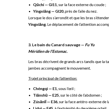
Qūchí — GI11
, sur la face externe du coude ;
Yíngxiāng — GI20
, près de l’aile du nez.
Lorsque le dos s’arrondit et que les bras s’étenden
Yíngxiāng
. Le déplacement de l’attention accom
3. Le bain du Canard sauvage —
Fu Yu
Méridien de l’Estomac.
Les bras décrivent de grands arcs tandis que la ta
jambes accompagnent le mouvement.
Trajet principal de l’attention:
Chéngqì — E1
, sous l’œil ;
Tiānshū — E25
, sur le côté de l’abdomen ;
Zúsānlǐ — E36
, sur la face antéro-externe de l
Lìduì — E45
, à l’extrémité du deuxième orteil.